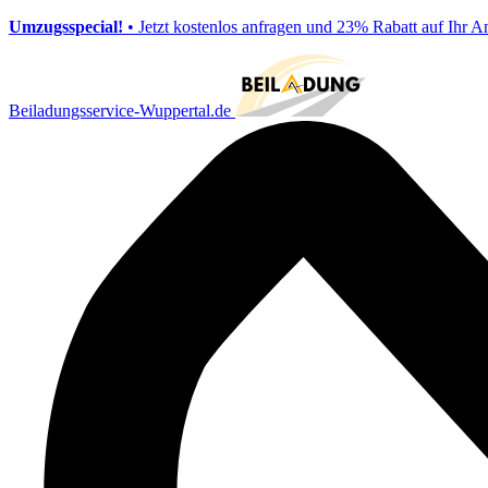
Umzugsspecial!
• Jetzt kostenlos anfragen und 23% Rabatt auf Ihr A
Beiladungsservice-Wuppertal.de